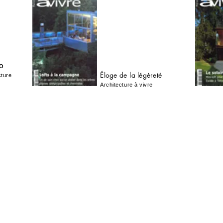
DO
Éloge
de la
légère
té
cture
Architecture à vivre