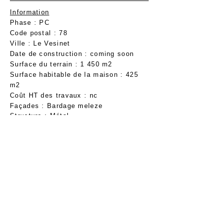
Information
Phase : PC
Code postal : 78
Ville : Le Vesinet
Date de construction : coming soon
Surface du terrain : 1 450 m2
Surface habitable de la maison : 425
m2
Coût HT des travaux : nc
Façades : Bardage meleze
Structure : Métal
Fenêtres : Alu/Bois
© 2019 by Frank Salama