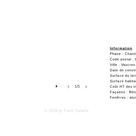
Information
Phase : Chant
Code postal : 
Ville : Vaucre
Date de constr
Surface du ter
Surface habita
1/5
Coût HT des t
Façades : Bét
Fenêtres : alu
© 2019 by Frank Salama