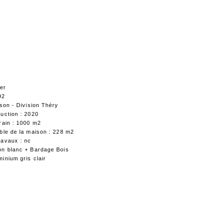
ier
92
sson - Division Théry
uction : 2020
rain : 1000 m2
ble de la maison : 228 m2
ravaux : nc
on blanc + Bardage Bois
minium gris clair