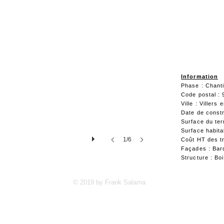
Information
Phase : Chant
Code postal : 
Ville : Villers 
Date de constr
Surface du ter
Surface habit
1/6
Coût HT des t
Façades : Bar
Structure : Bo
© 2019 by Frank Salama