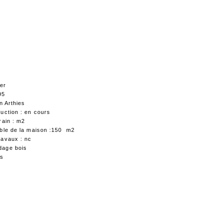
ier
95
en Arthies
uction : en cours
rain : m2
able de la maison :150 m2
ravaux : nc
dage bois
is