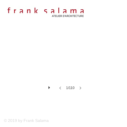
1/110
Maison Individuelle
https://frank-salama.wixsite.com/salama
© 2019 by Frank Salama